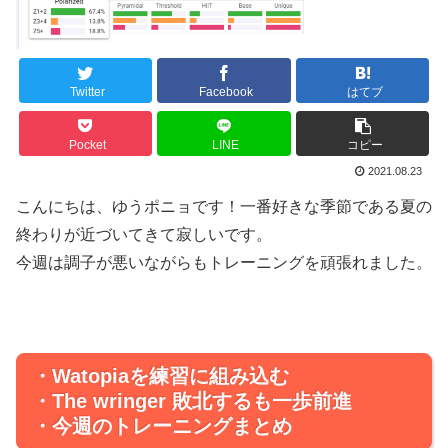
Twitter
Facebook
はてブ
Pocket
LINE
コピー
2021.08.23
こんにちは、ゆうポニョです！一番好きな季節である夏の
終わりが近づいてきて寂しいです。
今週は調子が悪いながらもトレーニングを頑張れました。
・Watopiaを練習に組み込む
・The wringer 敗北するも一歩前進
・今週のトレーニングまとめ