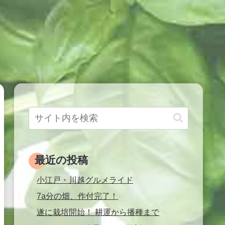
最近の投稿
小江戸・川越グルメライド
7a分の畑、作付完了！
遂に栽培開始！ 耕運から播種まで