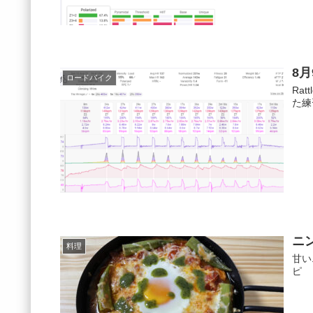
8
ロードバイク
Ra
た練
ニ
料理
甘い
ピ