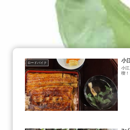
小
ロードバイク
小江
喫！