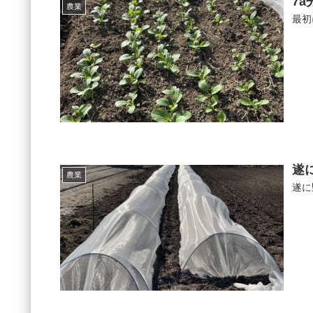
7
農業
最初
遂
農業
遂に