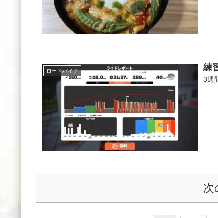
練
ロードバイク
3週
次