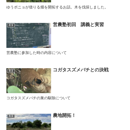
ゆうポニョが借りる畑を開拓するお話。木を伐採しました。
営農塾初回 講義と実習
農業
営農塾に参加した時の内容について
コガタスズメバチとの決戦
農業
コガタスズメバチの巣の駆除について
農地開拓！
農業