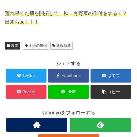
荒れ果てた畑を開拓して、秋・冬野菜の作付をする！？
出来らぁ！！！
農業
土地の確保
新規就農
シェアする
Twitter
Facebook
はてブ
Pocket
LINE
コピー
yuponyoをフォローする