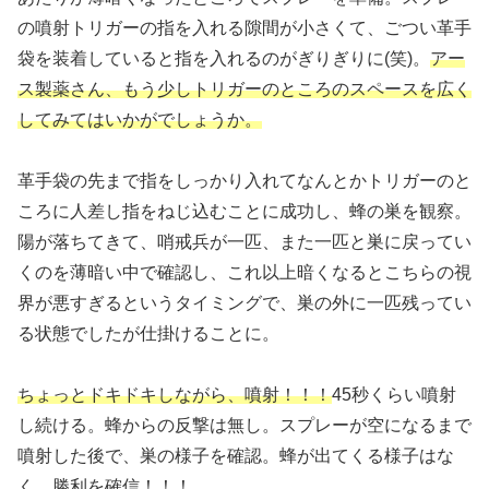
の噴射トリガーの指を入れる隙間が小さくて、ごつい革手
袋を装着していると指を入れるのがぎりぎりに(笑)。
アー
ス製薬さん、もう少しトリガーのところのスペースを広く
してみてはいかがでしょうか。
革手袋の先まで指をしっかり入れてなんとかトリガーのと
ころに人差し指をねじ込むことに成功し、蜂の巣を観察。
陽が落ちてきて、哨戒兵が一匹、また一匹と巣に戻ってい
くのを薄暗い中で確認し、これ以上暗くなるとこちらの視
界が悪すぎるというタイミングで、巣の外に一匹残ってい
る状態でしたが仕掛けることに。
ちょっとドキドキしながら、噴射！！！
45秒くらい噴射
し続ける。蜂からの反撃は無し。スプレーが空になるまで
噴射した後で、巣の様子を確認。蜂が出てくる様子はな
く、勝利を確信！！！