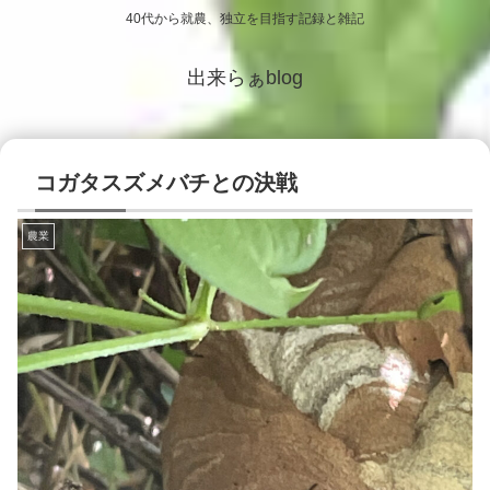
40代から就農、独立を目指す記録と雑記
出来らぁblog
コガタスズメバチとの決戦
農業