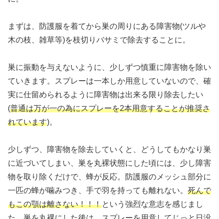
まずは、防護服を着てから巣の周りにある障害物(ツルや
木の枝、雑草等)を枝切りバサミで除去することに。
巣に振動を与えないように、少しずつ慎重に障害物を除い
ていきます。スプレーは一本しか用意していないので、確
実に仕留められるように障害物は出来る限り除去したい
(
普通は万が一の為にスプレーを2本用意することが推奨さ
れています
)。
少しずつ、障害物を除去していくと、どうしてもかなり巣
に近づいてしまい、巣を丸裸状態にした頃には、少し障害
物を取り除くだけで、蜂が反応。防護服のメッシュ部分に
一匹の蜂が噛みつき、手で羽を持っても離れない。
死んで
もこの顎は離さない！！！
という強烈な意志を感じまし
た。巣を丸裸にした後は、スプレーを用意してじっと日没