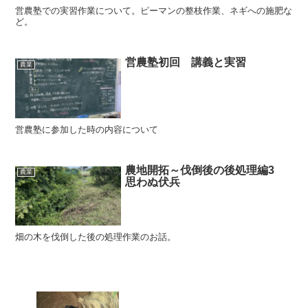
営農塾での実習作業について。ピーマンの整枝作業、ネギへの施肥な
ど。
営農塾初回 講義と実習
農業
営農塾に参加した時の内容について
農地開拓～伐倒後の後処理編3
農業
思わぬ伏兵
畑の木を伐倒した後の処理作業のお話。