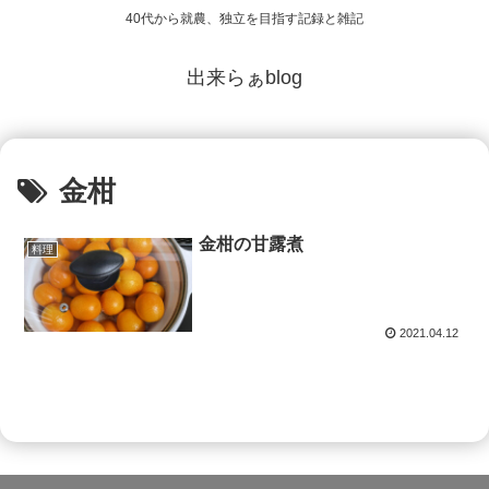
40代から就農、独立を目指す記録と雑記
出来らぁblog
金柑
金柑の甘露煮
料理
2021.04.12